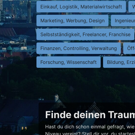
Einkauf, Logistik, Materialwirtschaft
W
Marketing, Werbung, Design
Ingenieu
Selbstständigkeit, Freelancer, Franchise
Finanzen, Controlling, Verwaltung
Öff
Forschung, Wissenschaft
Bildung, Erz
Finde deinen Traum
Hast du dich schon einmal gefragt, wie 
Niveau vereint? Stell dir vor, du star