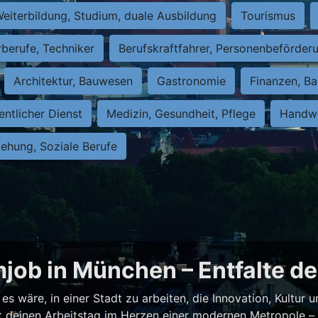
eiterbildung, Studium, duale Ausbildung
Tourismus
rberufe, Techniker
Berufskraftfahrer, Personenbeförder
Architektur, Bauwesen
Gastronomie
Finanzen, Ba
entlicher Dienst
Medizin, Gesundheit, Pflege
Handwe
iehung, Soziale Berufe
job in München – Entfalte de
es wäre, in einer Stadt zu arbeiten, die Innovation, Kultur
test deinen Arbeitstag im Herzen einer modernen Metropole 