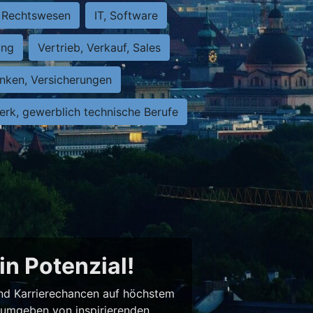
Rechtswesen
IT, Software
ung
Vertrieb, Verkauf, Sales
nken, Versicherungen
rk, gewerblich technische Berufe
in Potenzial!
 und Karrierechancen auf höchstem
– umgeben von inspirierenden