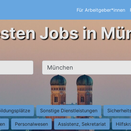
Für Arbeitgeber*innen
esten Jobs in Mü
Ort, Stadt
ildungsplätze
Sonstige Dienstleistungen
Sicherheit
ten
Personalwesen
Assistenz, Sekretariat
Hilfsk