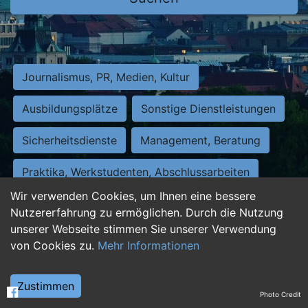
Journalismus, PR, Medien, Kultur
Ausbildungsplätze
Sonstige Dienstleistungen
Sicherheitsdienste
Management, Beratung
Praktika, Werkstudenten, Abschlussarbeiten
Wir verwenden Cookies, um Ihnen eine bessere
Personalwesen
Assistenz, Sekretariat
Nutzererfahrung zu ermöglichen. Durch die Nutzung
unserer Webseite stimmen Sie unserer Verwendung
Hilfskräfte, Aushilfs- und Nebenjobs
von Cookies zu.
Mehr Informationen
Einkauf, Logistik, Materialwirtschaft
Zustimmen
Photo Credit
Weiterbildung, Studium, duale Ausbildung