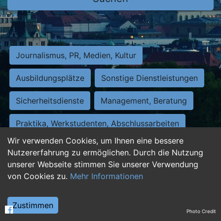
Journalismus, PR, Medien, Kultur
Ausbildungsplätze
Sonstige Dienstleistungen
Sicherheitsdienste
Management, Beratung
Praktika, Werkstudenten, Abschlussarbeiten
Wir verwenden Cookies, um Ihnen eine bessere
Personalwesen
Assistenz, Sekretariat
Nutzererfahrung zu ermöglichen. Durch die Nutzung
unserer Webseite stimmen Sie unserer Verwendung
Hilfskräfte, Aushilfs- und Nebenjobs
von Cookies zu.
Mehr Informationen
Einkauf, Logistik, Materialwirtschaft
Zustimmen
Photo Credit
Weiterbildung, Studium, duale Ausbildung