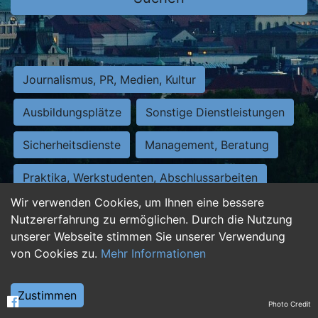
Journalismus, PR, Medien, Kultur
Ausbildungsplätze
Sonstige Dienstleistungen
Sicherheitsdienste
Management, Beratung
Praktika, Werkstudenten, Abschlussarbeiten
Wir verwenden Cookies, um Ihnen eine bessere
Personalwesen
Assistenz, Sekretariat
Nutzererfahrung zu ermöglichen. Durch die Nutzung
unserer Webseite stimmen Sie unserer Verwendung
Hilfskräfte, Aushilfs- und Nebenjobs
von Cookies zu.
Mehr Informationen
Einkauf, Logistik, Materialwirtschaft
Zustimmen
Photo Credit
Weiterbildung, Studium, duale Ausbildung